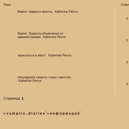
Тема
Отве
Важно:
Закрыта
квесты;
Katherine Pierce
0
Важно:
Закрыта
объявления от
администрации;
Katherine Pierce
0
записаться в квест;
Katherine Pierce
0
обсуждения сюжета / игры / квестов;
Katherine Pierce
0
Страница:
1
»
v a m p i r e .. d i a r i e s`
»
и н ф о р м а ц и я`