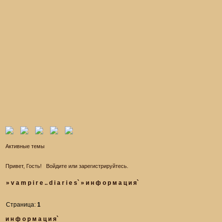
Активные темы
Привет, Гость!
Войдите
или
зарегистрируйтесь
.
»
v a m p i r e .. d i a r i e s`
»
и н ф о р м а ц и я`
Страница:
1
и н ф о р м а ц и я`